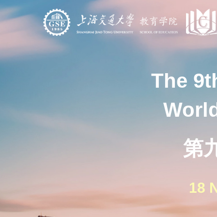
The 9t
World
第
18 