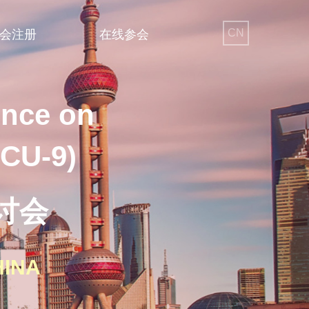
CN
会注册
在线参会
ence on
WCU-9)
讨会
HINA