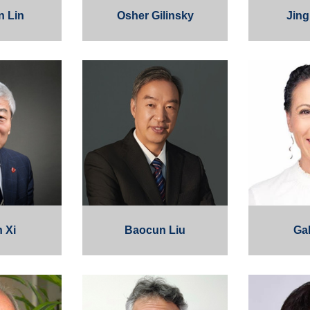
n Lin
Osher Gilinsky
Jing
 Xi
Baocun Liu
Gal