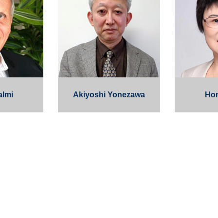
almi
Akiyoshi Yonezawa
Ho